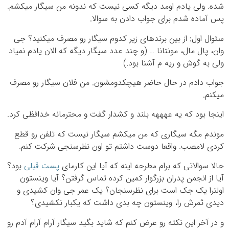
شده. ولی یادم اومد دیگه کسی نیست که ندونه من سیگار میکشم.
پس آماده شدم برای جواب دادن به سوالا.
سئوال اول: از بین برندهای زیر کدوم سیگار رو مصرف میکنید؟ جی
وان، پال مال، مونتانا … (و چند عدد سیگار دیگه که الان یادم نمیاد
ولی به گوش و ریه م آشنا بود.)
جواب دادم در حال حاضر هیچکدومشون. من فلان سیگار رو مصرف
میکنم.
اینجا بود که یه عهههه بلند و کشدار گفت و محترمانه خدافظی کرد.
موندم مگه سیگاری که من میکشم سیگار نیست که تلفن رو قطع
کردی لامصب. واقعا دوست داشتم تو اون نظرسنجی شرکت کنم.
حالا سوالاتی که برام مطرحه اینه که آیا این کارمای
پست قبلی
بود؟
آیا از انجمن پدران بزرگوار کمین کرده تماس گرفتن؟ آیا وینستون
اولترا یک جک است برای نظرسنجان؟ یک عمر جی وان کشیدی و
دیدی ثمرش را، وینستون چه بدی داشت که یکبار نکشیدی؟
و در آخر این نکته رو عرض کنم که شاید بگید سیگار آرام آرام آدم رو