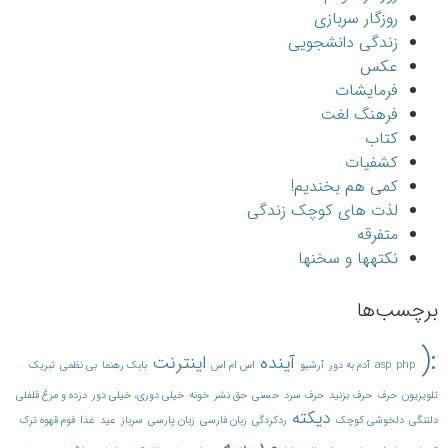
روزگار سربازی
زندگی دانشجویی
عکس
فرمایشات
فرهنگ لغت
کتاب
کشفیات
کمی هم بخندیم!
لذت های کوچک زندگی
متفرقه
نکته‎ها و سخن‎ها
برچسب‌ها
:(
آینده
اینترنت
php
asp
آدم به دور
آرشیو
اس ام اس
بابک رهنما
بی نظمی
تبریک
تلویزیون
حرف
حرف بزنید
حرف سرد
حسنی
حق نشر
خونه
خیلی دوری، خیلی دور
دزده و مرغ فلفلی
دیکته
دلتنگی
دلخوشی کوچک
ردکردگی
زبان فارسی
زبان پارسی
سرباز
عید
غذا
فوم قهوه ترک