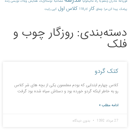
مدرسه
قورباغه
مادران چشم به راه
مالیخولیا
مصاحبه
نوستالژیک
همایش
وبلاگ نویسی زنده
کار
کلاس اول
پیامک
پیدا کن مرا
چماق
کار118
کپی رایت
دسته‌بندی: روزگار چوب و
فلک
کتک گردو
کلاس چهارم ابتدایی که بودم معلممون یکی از بچه های شر کلاس
رو به خاطر اینکه گردو خورده بود و دستاش سیاه شده بود گرفت
ادامه مطلب »
27 مرداد 1392
بدون دیدگاه