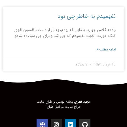
نفهمیدم به خاطر چی بود
یادمه کلاس چهارم ابتدایی که بودم، یه بار از دست ناظممون ناجور
کتک خوردم. خودم نفهمیدم که چی شد و برای چی منو زد؟ سرمو
ادامه مطلب »
18 خرداد 1391
2 دیدگاه
مجید نظری
برنامه نویس و طراح سایت
طراح سایت در
آنیل طراح