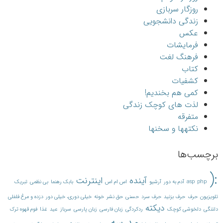
روزگار سربازی
زندگی دانشجویی
عکس
فرمایشات
فرهنگ لغت
کتاب
کشفیات
کمی هم بخندیم!
لذت های کوچک زندگی
متفرقه
نکته‎ها و سخن‎ها
برچسب‌ها
:(
آینده
اینترنت
php
asp
آدم به دور
آرشیو
اس ام اس
بابک رهنما
بی نظمی
تبریک
تلویزیون
حرف
حرف بزنید
حرف سرد
حسنی
حق نشر
خونه
خیلی دوری، خیلی دور
دزده و مرغ فلفلی
دیکته
دلتنگی
دلخوشی کوچک
ردکردگی
زبان فارسی
زبان پارسی
سرباز
عید
غذا
فوم قهوه ترک