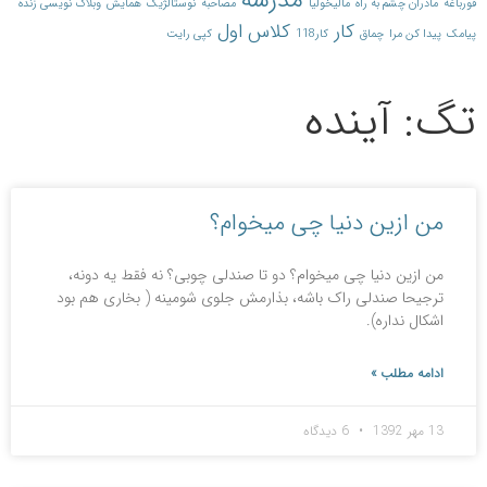
مدرسه
قورباغه
مادران چشم به راه
مالیخولیا
مصاحبه
نوستالژیک
همایش
وبلاگ نویسی زنده
کار
کلاس اول
پیامک
پیدا کن مرا
چماق
کار118
کپی رایت
تگ: آینده
من ازین دنیا چی می‎خوام؟
من ازین دنیا چی می‎خوام؟ دو تا صندلی چوبی؟ نه فقط یه دونه،
ترجیحا صندلی راک باشه، بذارمش جلوی شومینه ( بخاری هم بود
اشکال نداره).
ادامه مطلب »
13 مهر 1392
6 دیدگاه