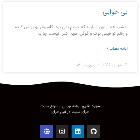
بی خوابی
امشب هم از اون شباییه که خوابم نمی بره. کامپیوتر رو روشن کردم
و رفتم تو فیس بوک و گوگل، هیچ کس نیست جز یه
ادامه مطلب »
17 شهریور 1392
بدون دیدگاه
مجید نظری
برنامه نویس و طراح سایت
طراح سایت در
آنیل طراح