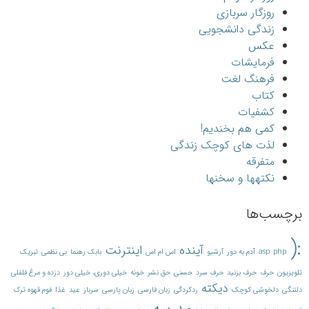
روزگار سربازی
زندگی دانشجویی
عکس
فرمایشات
فرهنگ لغت
کتاب
کشفیات
کمی هم بخندیم!
لذت های کوچک زندگی
متفرقه
نکته‎ها و سخن‎ها
برچسب‌ها
:(
آینده
اینترنت
php
asp
آدم به دور
آرشیو
اس ام اس
بابک رهنما
بی نظمی
تبریک
تلویزیون
حرف
حرف بزنید
حرف سرد
حسنی
حق نشر
خونه
خیلی دوری، خیلی دور
دزده و مرغ فلفلی
دیکته
دلتنگی
دلخوشی کوچک
ردکردگی
زبان فارسی
زبان پارسی
سرباز
عید
غذا
فوم قهوه ترک