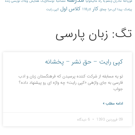
مدرسه
قورباغه
مادران چشم به راه
مالیخولیا
مصاحبه
نوستالژیک
همایش
وبلاگ نویسی زنده
کار
کلاس اول
پیامک
پیدا کن مرا
چماق
کار118
کپی رایت
تگ: زبان پارسی
کپی رایت – حق نشر – پخشانه
تو یه مسابقه از شرکت کننده پرسیدن که فرهنگستان زبان و ادب
فارسی به جای واژه‎ی «کپی رایت» چه واژه ای رو پیشنهاد داده؟
جواب
ادامه مطلب »
09 فروردین 1393
6 دیدگاه