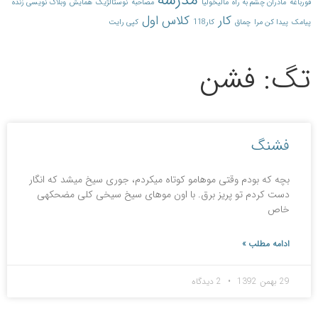
مدرسه
قورباغه
مادران چشم به راه
مالیخولیا
مصاحبه
نوستالژیک
همایش
وبلاگ نویسی زنده
کار
کلاس اول
پیامک
پیدا کن مرا
چماق
کار118
کپی رایت
تگ: فشن
فشنگ
بچه که بودم وقتی موهامو کوتاه می‎کردم، جوری سیخ می‎شد که انگار
دست کردم تو پریز برق. با اون موهای سیخ سیخی کلی مضحکه‎ی
خاص
ادامه مطلب »
29 بهمن 1392
2 دیدگاه