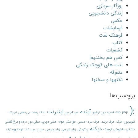
روزگار سربازی
زندگی دانشجویی
عکس
فرمایشات
فرهنگ لغت
کتاب
کشفیات
کمی هم بخندیم!
لذت های کوچک زندگی
متفرقه
نکته‎ها و سخن‎ها
برچسب‌ها
:(
آینده
اینترنت
php
asp
آدم به دور
آرشیو
اس ام اس
بابک رهنما
بی نظمی
تبریک
تلویزیون
حرف
حرف بزنید
حرف سرد
حسنی
حق نشر
خونه
خیلی دوری، خیلی دور
دزده و مرغ فلفلی
دیکته
دلتنگی
دلخوشی کوچک
ردکردگی
زبان فارسی
زبان پارسی
سرباز
عید
غذا
فوم قهوه ترک