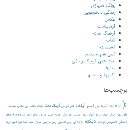
روزگار سربازی
زندگی دانشجویی
عکس
فرمایشات
فرهنگ لغت
کتاب
کشفیات
کمی هم بخندیم!
لذت های کوچک زندگی
متفرقه
نکته‎ها و سخن‎ها
برچسب‌ها
:(
آینده
اینترنت
php
asp
آدم به دور
آرشیو
اس ام اس
بابک رهنما
بی نظمی
تبریک
تلویزیون
حرف
حرف بزنید
حرف سرد
حسنی
حق نشر
خونه
خیلی دوری، خیلی دور
دزده و مرغ فلفلی
دیکته
دلتنگی
دلخوشی کوچک
ردکردگی
زبان فارسی
زبان پارسی
سرباز
عید
غذا
فوم قهوه ترک