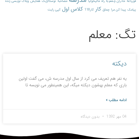
مدرسه
قورباغه
مادران چشم به راه
مالیخولیا
مصاحبه
نوستالژیک
همایش
وبلاگ نویسی زنده
کار
کلاس اول
پیامک
پیدا کن مرا
چماق
کار118
کپی رایت
تگ: معلم
دیکته
یه نفر هم تعریف می کرد از سال اول مدرسه ش، می گفت اولین
باری که معلم بهشون دیکته میگه، این همینطور می نویسه تا
ادامه مطلب »
04 مهر 1392
بدون دیدگاه