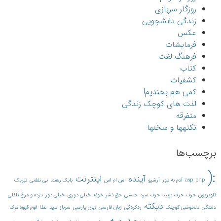
روزگار سربازی
زندگی دانشجویی
عکس
فرمایشات
فرهنگ لغت
کتاب
کشفیات
کمی هم بخندیم!
لذت های کوچک زندگی
متفرقه
نکته‎ها و سخن‎ها
برچسب‌ها
:(
آینده
اینترنت
php
asp
آدم به دور
آرشیو
اس ام اس
بابک رهنما
بی نظمی
تبریک
تلویزیون
حرف
حرف بزنید
حرف سرد
حسنی
حق نشر
خونه
خیلی دوری، خیلی دور
دزده و مرغ فلفلی
دیکته
دلتنگی
دلخوشی کوچک
ردکردگی
زبان فارسی
زبان پارسی
سرباز
عید
غذا
فوم قهوه ترک