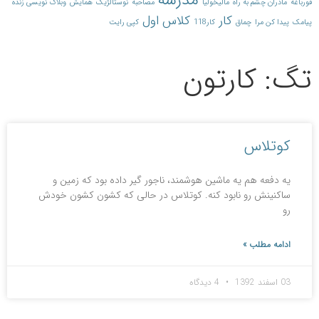
مدرسه
قورباغه
مادران چشم به راه
مالیخولیا
مصاحبه
نوستالژیک
همایش
وبلاگ نویسی زنده
کار
کلاس اول
پیامک
پیدا کن مرا
چماق
کار118
کپی رایت
تگ: کارتون
کوتلاس
یه دفعه هم یه ماشین هوشمند، ناجور گیر داده بود که زمین و
ساکنینش رو نابود کنه. کوتلاس در حالی که کشون کشون خودش
رو
ادامه مطلب »
03 اسفند 1392
4 دیدگاه