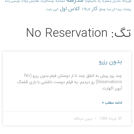
مدرسه
قورباغه
مادران چشم به راه
مالیخولیا
مصاحبه
نوستالژیک
همایش
وبلاگ نویسی زنده
کار
کلاس اول
پیامک
پیدا کن مرا
چماق
کار118
کپی رایت
تگ: No Reservation
بدون رزرو
چند روز پیش به اتفاق چند تا از دوستان فیلم بدون رزرو (No
Reservations) رو دیدیم. یه فیلم دوست داشتنی با بازی قشنگ
آرون اکهارت
ادامه مطلب »
07 خرداد 1394
بدون دیدگاه