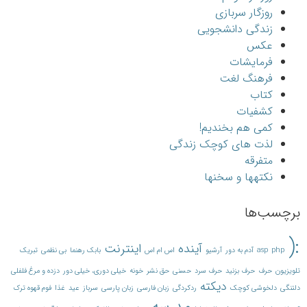
روزگار سربازی
زندگی دانشجویی
عکس
فرمایشات
فرهنگ لغت
کتاب
کشفیات
کمی هم بخندیم!
لذت های کوچک زندگی
متفرقه
نکته‎ها و سخن‎ها
برچسب‌ها
:(
آینده
اینترنت
php
asp
آدم به دور
آرشیو
اس ام اس
بابک رهنما
بی نظمی
تبریک
تلویزیون
حرف
حرف بزنید
حرف سرد
حسنی
حق نشر
خونه
خیلی دوری، خیلی دور
دزده و مرغ فلفلی
دیکته
دلتنگی
دلخوشی کوچک
ردکردگی
زبان فارسی
زبان پارسی
سرباز
عید
غذا
فوم قهوه ترک