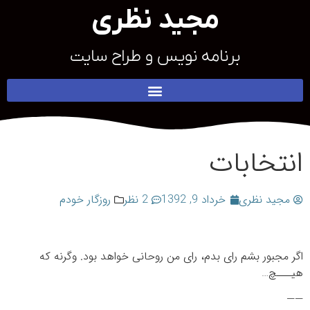
مجید نظری
برنامه نویس و طراح سایت
انتخابات
مجید نظری
خرداد 9, 1392
2 نظر
روزگار خودم
اگر مجبور بشم رای بدم، رای من روحانی خواهد بود. وگرنه که
هیـــچ…
——