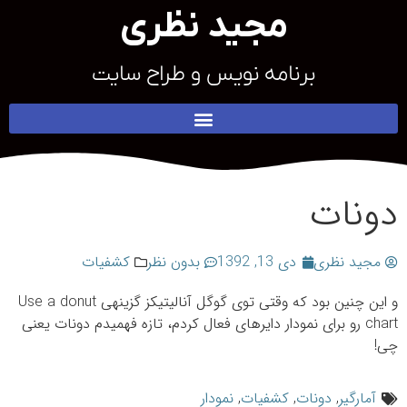
مجید نظری
برنامه نویس و طراح سایت
دونات
مجید نظری
دی 13, 1392
بدون نظر
کشفیات
و این چنین بود که وقتی توی گوگل آنالیتیکز گزینه‎ی Use a donut
chart رو برای نمودار دایره‎ای فعال کردم، تازه فهمیدم دونات یعنی
چی!
آمارگیر
,
دونات
,
کشفیات
,
نمودار