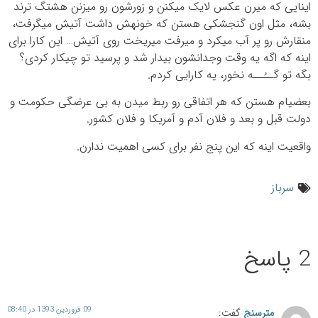
اینایی که میرن عکس لایک میکنن و زورشون رو میزنن هشتگ ترند
بشه، مثل اون گنجشکی هستن که خونه‎ش داشت آتیش میگرفت،
منقارش رو پر آب میکرد و میرفت میریخت روی آتیش… این کارا برای
اینه که اگه یه وقت وجدانشون بیدار شد و پرسید تو چیکار کردی؟
بگه تو گــُــه نخور، یه کارایی کردم.
بعضیام هستن که هر اتفاقی رو ربط میدن به بی عرضگی حکومت و
دولت قبل و بعد و فلان آدم و آمریکا و فلان کشور.
واقعیت اینه که این پنج نفر برای کسی اهمیت ندارن.
سرباز
2 پاسخ
09 فروردین 1393 در 08:40
مترسنج
گفت: