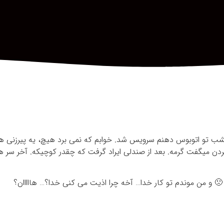
دیشب تو اتوبوس دهنم سرویس شد. خوابم که نمی برد هیچ، یه پیرزنی 
د! 🙁 و من موندم تو کار خدا… آخه چرا اذیت می کنی خدا؟… هااااان؟