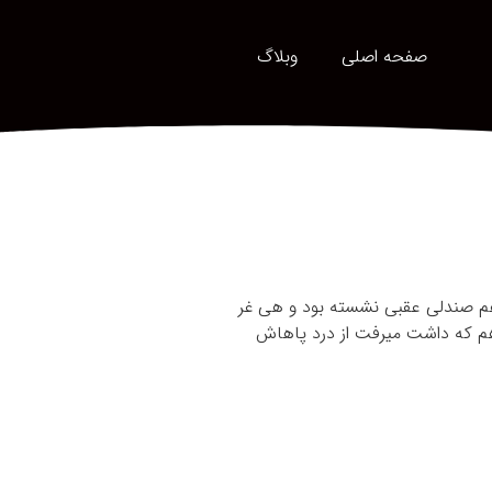
صفحه اصلی
وبلاگ
هم صندلی عقبی نشسته بود و هی غر
می‎زد و تو مخ بود کلا. کولر روشن بود می‎گفت سرده، خاموشش که می‎کردن می‎گفت گرمه. بعد از صندلی ایراد گرفت که چقدر کوچیکه. آخر سر هم که داشت می‎رفت از درد پاهاش