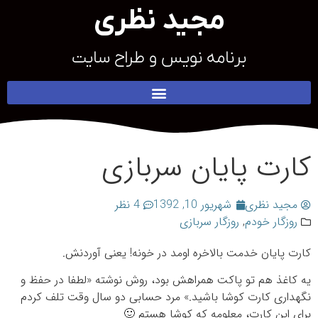
مجید نظری
برنامه نویس و طراح سایت
کارت پایان سربازی
مجید نظری
شهریور 10, 1392
4 نظر
روزگار خودم
,
روزگار سربازی
کارت پایان خدمت بالاخره اومد در خونه! یعنی آوردنش.
یه کاغذ هم تو پاکت همراهش بود، روش نوشته «لطفا در حفظ و
نگهداری کارت کوشا باشید.» مرد حسابی دو سال وقت تلف کردم
برای این کارت، معلومه که کوشا هستم 🙂