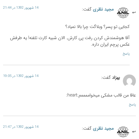
14 شهریور 1392 در 21:44
مجید نظری
گفت:
کجایی تو پسر؟ وبلاگت چرا بالا نمیاد؟
آقا هوشمندش کردن رفت پی کارش. الان شبیه کارت تلفنه! یه طرفش
عکس پرچم ایران داره.
پاسخ
14 شهریور 1392 در 19:05
بهزاد
گفت:
عاقا من قالب مشکی میخواممممم:heart:
پاسخ
14 شهریور 1392 در 21:47
مجید نظری
گفت: