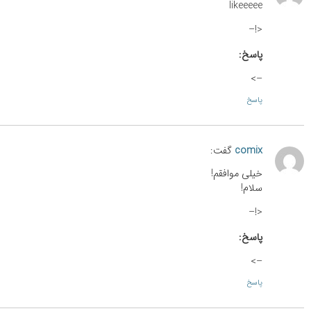
likeeeee
<!–
پاسخ:
–>
پاسخ
comix
گفت:
خیلی موافقم!
سلام!
<!–
پاسخ:
–>
پاسخ