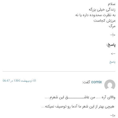
سلام
زندگی خیلی بزرگه
به نظرت محدوده داره یا نه
مرزش کجاست
مرگ
<!–
پاسخ:
–>
پاسخ
01 اردیبهشت 1390 در 06:47
comix
گفت:
واااای آره ….. من عاشــــــــــق این شعرم…..
هیچی بهتر از این شعر ما آدما رو توصیف نمیکنه….
<!–