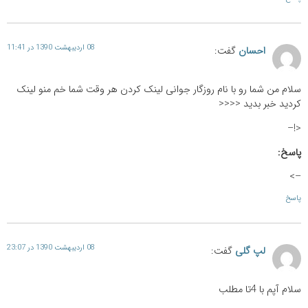
08 اردیبهشت 1390 در 11:41
احسان
گفت:
سلام من شما رو با نام روزگار جوانی لینک کردن هر وقت شما خم منو لینک
کردید خبر بدید <<<<
<!–
پاسخ:
–>
پاسخ
08 اردیبهشت 1390 در 23:07
لپ گلی
گفت:
سلام آپم با 4تا مطلب