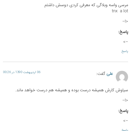
مرسی واسه وبلاگی که معرفی کردی دوسش داشتم
tnx a lot
<!–
پاسخ:
–>
پاسخ
06 اردیبهشت 1390 در 00:26
علی
گفت:
سیاوش کارش همیشه درست بوده و همیشه هم درست خواهد ماند.
<!–
پاسخ:
–>
پاسخ