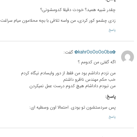
چقدر شبیه همید؟ خودت دقیقا کدومشونی؟
زدی چشمو کور کردی، من واسه تلافی با بچه محلامون میام سراغت!
پاسخ
✿kahrOoOoOoOba✿
گفت:
اگه گفتی من کدومم ؟
من نزدم داداشم بود من فقط از دور وایسادم نیگاه کردم
خب حکم مهندس ناظرو داشتم
من نبودم داداشام هیچ کدوم درست عمل نمیکردن
پاسخ:
پس سردستشون تو بودی. احتمالا اون وسطیه ای:
پاسخ