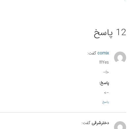
12 پاسخ
comix
گفت:
Yes!!!
<!–
پاسخ:
–>
پاسخ
دخترشرقی
گفت: