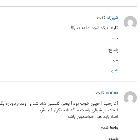
شهرزاد
گفت:
کارها نیکو شود اما به صبر!!!
<!–
پاسخ:
–>
پاسخ
comix
گفت:
آقا رسید ! خیلی خوب بود ! یعنی کلـــی شاد شدم اومدم دوباره بگم
آره دختر شرقی راست میگه باید تکرار کنیمش.
اصلا باید هی حواسمون باشه …
واقعا شدم!
پاسخ: