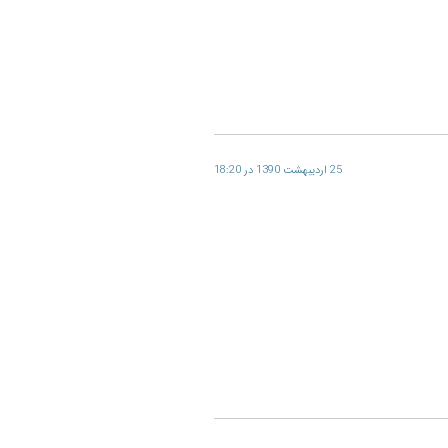
25 اردیبهشت 1390 در 18:20