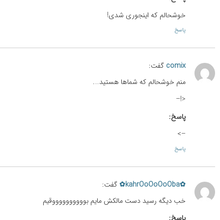
خوشحالم که اینجوری شدی!
پاسخ
comix
گفت:
منم خوشحالم که شماها هستید….
<!–
پاسخ:
–>
پاسخ
✿kahrOoOoOoOba✿
گفت:
خب دیگه رسید دست مالکش مایم بووووووووووقیم
پاسخ: