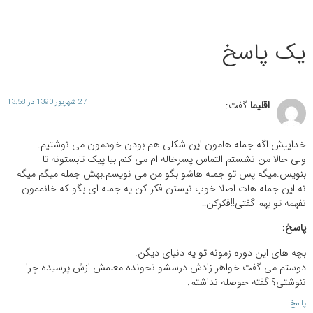
یک پاسخ
27 شهریور 1390 در 13:58
اقلیما
گفت:
خداییش اگه جمله هامون این شکلی هم بودن خودمون می نوشتیم.
ولی حالا من نشستم التماس پسرخاله ام می کنم بیا پیک تابستونه تا
بنویس.میگه پس تو جمله هاشو بگو من می نویسم.بهش جمله میگم میگه
نه این جمله هات اصلا خوب نیستن فکر کن یه جمله ای بگو که خانممون
نفهمه تو بهم گفتی!!فکرکن!!
پاسخ:
بچه های این دوره زمونه تو یه دنیای دیگن.
دوستم می گفت خواهر زادش درسشو نخونده معلمش ازش پرسیده چرا
ننوشتی؟ گفته حوصله نداشتم.
پاسخ