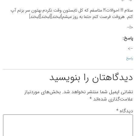
سلام !!! احوالات؟! متاسفم که کل تابستون وقت نکردم بهتون سر بزنم آپ
کنم. هروقت فرصت کنم حتما به روز میشم[لبخند][لبخند][لبخند]
<!–
پاسخ:
–>
پاسخ
دیدگاهتان را بنویسید
نشانی ایمیل شما منتشر نخواهد شد.
بخش‌های موردنیاز
علامت‌گذاری شده‌اند
*
دیدگاه
*