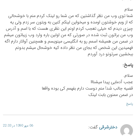
سلام
شما توی وب من نظر گذاشتین که من شما رو لینک کردم منم با خوشحالی
که از وبم خوشتون اومده و میخواین لینکم کنین به وبتون سر زدم ولی یه
چیزی دیدم که خیلی تعجب کردم اونم این نظری هست که با اسم و آدرس
وب من براتون ثبت شده در صورتی که من اولین باره وارد وب زیباتون میشم
در ضمن من همیشه اسمم رو به انگلیسی مینویسم و همچنین آواتار دارم اگه
فهمیدین این شخص که بجای من نظر داده کیه خوشحال میشم بدونم
ببخشین سرتونو درد آوردم
پاسخ:
سلام.
عجب آدمایی پیدا میشنااا
قضیه جالب شد! منم دوست دارم بفهمم کی بوده واقعا
در ضمن ممنون بابت لینک
پاسخ
06 مهر 1390 در 22:33
دخترشرقی
گفت: