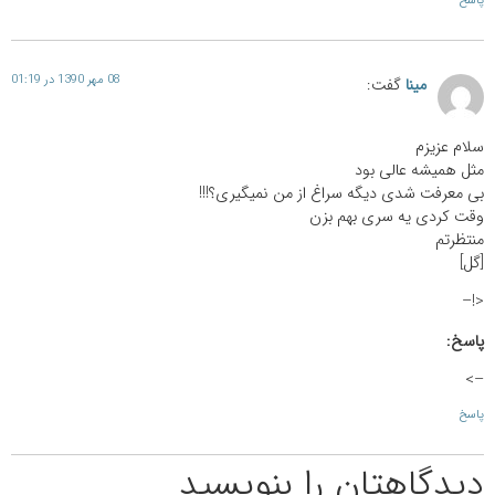
پاسخ
08 مهر 1390 در 01:19
مینا
گفت:
سلام عزیزم
مثل همیشه عالی بود
بی معرفت شدی دیگه سراغ از من نمیگیری؟!!!
وقت کردی یه سری بهم بزن
منتظرتم
[گل]
<!–
پاسخ:
–>
پاسخ
دیدگاهتان را بنویسید