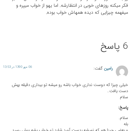
فکر می‎کنه روزهای خوبی در انتظارشه. اما یهو از خواب می‎پره و
میفهمه چیزایی که دیده همه‎اش خواب بوده.
6 پاسخ
06 مهر 1390 در 13:53
رامین
گفت:
خیلی چیزا که دوست نداری خواب باشه رو میشه تو بیداری دقیقه بهش
دست یافت..
سلام
پاسخ:
سلام.
بله
و بعضی چیزا هم که نمیشه بدست آورد شاید تو خواب بشه بهش رسید.