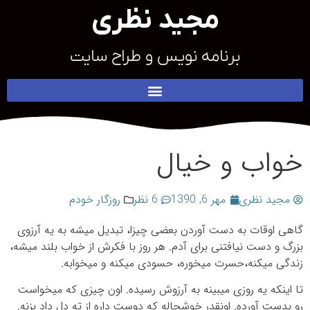
مجید نظری
برنامه نویس و طراح سایت
خواب و خیال
مجید نظری
مهر 6, 1390
6 نظر
روزگار خودم
گاهی اوقات به دست آوردن بعضی چیزا، تبدیل میشه به یه آرزوی
بزرگ و دست نیافتنی برای آدم. هر روز با فکرش از خواب بلند میشه،
زندگی می‎کنه،حسرت می‎خوره، حسودی می‎کنه و می‎خوابه.
تا اینکه یه روزی می‎بینه به آرزوش رسیده. اون چیزی که می‎خواست
رو بدست آورده. اونقدر خوشحاله که دوست داره از ته دل داد بزنه.